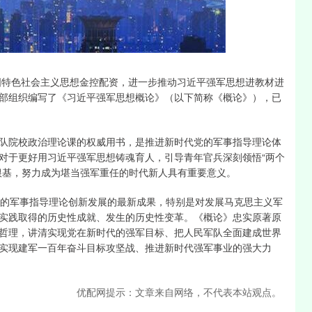
深证成指
14110.12
0.57%
-34.08
-0.24%
中国特色社会主义思想金控配资，进一步推动习近平强军思想进教材进
部组织编写了《习近平强军思想概论》（以下简称《概论》），已
队院校政治理论课的权威用书，是推进新时代党的军事指导理论体
对于更好用习近平强军思想铸魂育人，引导青年官兵深刻领悟“两个
根基，努力成为堪当强军重任的时代新人具有重要意义。
党的军事指导理论创新发展的最新成果，特别是对发展马克思主义军
实践取得的历史性成就、发生的历史性变革。《概论》忠实原著原
哲理，讲清实现党在新时代的强军目标、把人民军队全面建成世界
实现建军一百年奋斗目标攻坚战、推进新时代强军事业的强大力
优配网提示：文章来自网络，不代表本站观点。