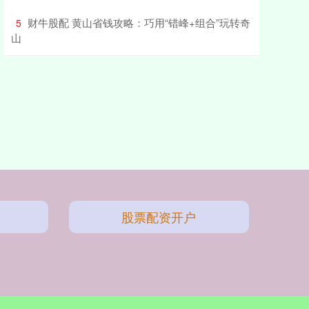
​财牛股配 黄山省钱攻略：巧用“错峰+组合”玩转奇
5
山
股票配资开户