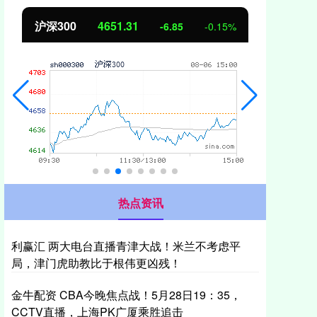
沪深300
4651.31
北
-6.85
-0.15%
热点资讯
利赢汇 两大电台直播青津大战！米兰不考虑平
局，津门虎助教比于根伟更凶残！
金牛配资 CBA今晚焦点战！5月28日19：35，
CCTV直播，上海PK广厦乘胜追击