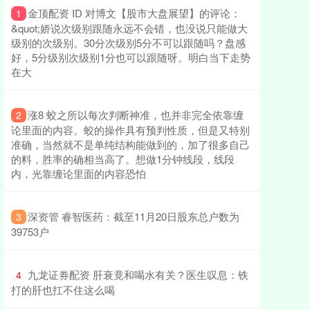
​金顶配资 ID 对博文【股市大盘展望】的评论：
1
&quot;娇说次级别跟随永远不会错，也没说只能做大
级别的次级别。30分次级别5分不可以跟随吗？盘感
好，5分级别次级别1分也可以跟随呀。明白当下走势
在大
​涨8 ​蛟之所以每次判断神准，也并非完全依靠缠
2
论里面的内容。蛟的操作具有预判性质，但是又特别
准确，当然就不是单纯结构能做到的，加了很多自己
的料，胜率的确相当高了。想做1分钟线段，线段
内，光靠缠论里面的内容恐怕
​深资管 睿智医药：截至11月20日股东总户数为
3
39753户
​九龙证券配资 肝衰竟和喝水有关？医生叹息：铁
4
打的肝也扛不住这么喝