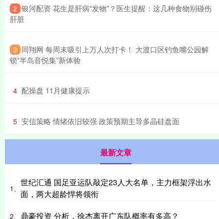
​银河配资 花生是肝病“发物”？医生提醒：这几种食物别碰伤
2
肝脏
​同翔网 每周末吸引上万人次打卡！ 大渡口区钓鱼嘴公园解
3
锁“半岛音悦集”新体验
​配操盘 11月健康提示
4
​安信策略 情绪依旧较强 政策预期主导多晶硅盘面
5
最新文章
世纪汇通 国足亚运队敲定23人大名单，主力框架浮出水
1、
面，两大超龄悍将领衔
鼎豪投资 分析，徐杰离开广东队概率有多高？
2、