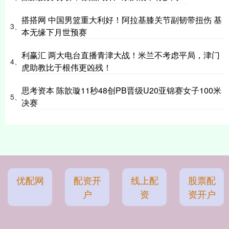
搭搭网 中国男篮重大利好！阿拉基膝关节副韧带扭伤 基
3、
本无缘下月世预赛
利赢汇 两大电台直播青津大战！米兰不考虑平局，津门
4、
虎助教比于根伟更凶残！
思考资本 陈歆璇11秒48创PB晋级U20亚锦赛女子100米
5、
决赛
优配网
配资开
线上配
股票配
户
资
资开户