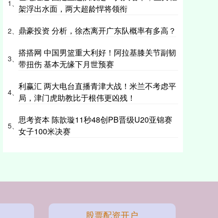
1、
架浮出水面，两大超龄悍将领衔
鼎豪投资 分析，徐杰离开广东队概率有多高？
2、
搭搭网 中国男篮重大利好！阿拉基膝关节副韧
3、
带扭伤 基本无缘下月世预赛
利赢汇 两大电台直播青津大战！米兰不考虑平
4、
局，津门虎助教比于根伟更凶残！
思考资本 陈歆璇11秒48创PB晋级U20亚锦赛
5、
女子100米决赛
股票配资开户