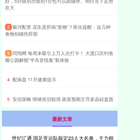
好，5分级别次级别1分也可以跟随呀。明白当下走势
在大
​银河配资 花生是肝病“发物”？医生提醒：这几种
2
食物别碰伤肝脏
​同翔网 每周末吸引上万人次打卡！ 大渡口区钓鱼
3
嘴公园解锁“半岛音悦集”新体验
​配操盘 11月健康提示
4
​安信策略 情绪依旧较强 政策预期主导多晶硅盘面
5
最新文章
世纪汇通 国足亚运队敲定23人大名单，主力框