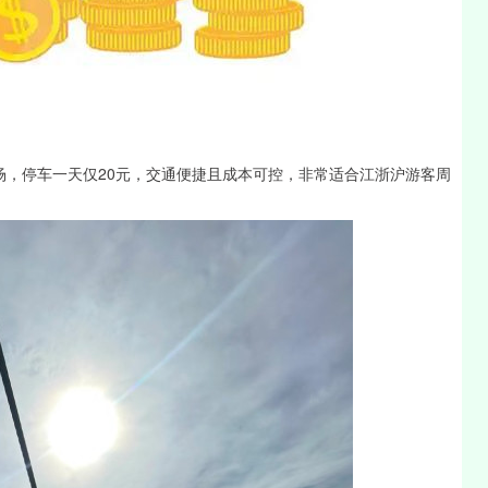
沪深300
4651.31
-0.24%
-6.85
-0.15%
场，停车一天仅20元，交通便捷且成本可控，非常适合江浙沪游客周