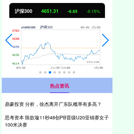
北证50
1122.88
创业
3.42
0.30%
热点资讯
鼎豪投资 分析，徐杰离开广东队概率有多高？
思考资本 陈歆璇11秒48创PB晋级U20亚锦赛女子
100米决赛