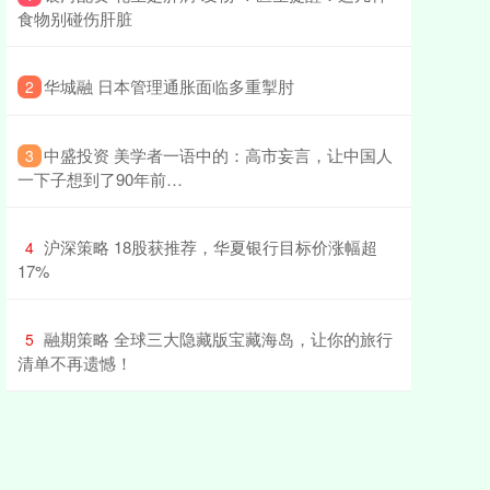
食物别碰伤肝脏
​华城融 日本管理通胀面临多重掣肘
2
​中盛投资 美学者一语中的：高市妄言，让中国人
3
一下子想到了90年前…
​沪深策略 18股获推荐，华夏银行目标价涨幅超
4
17%
​融期策略 全球三大隐藏版宝藏海岛，让你的旅行
5
清单不再遗憾！