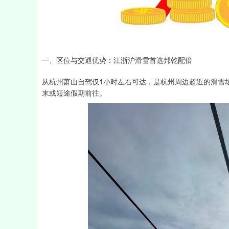
深证成指
14110.12
21.92
0.57%
-34.08
一、区位与交通优势：江浙沪滑雪首选邦乾配倍
从杭州萧山自驾仅1小时左右可达，是杭州周边超近的滑雪
末或短途假期前往。