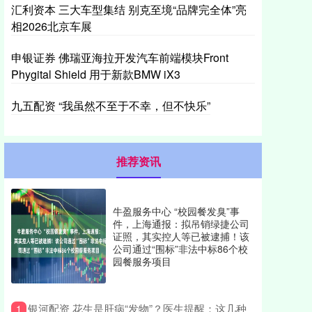
汇利资本 三大车型集结 别克至境“品牌完全体”亮
相2026北京车展
申银证券 佛瑞亚海拉开发汽车前端模块Front
Phygital Shield 用于新款BMW iX3
九五配资 “我虽然不至于不幸，但不快乐”
推荐资讯
牛盈服务中心 “校园餐发臭”事
件，上海通报：拟吊销绿捷公司
证照，其实控人等已被逮捕！该
公司通过“围标”非法中标86个校
园餐服务项目
​银河配资 花生是肝病“发物”？医生提醒：这几种
1