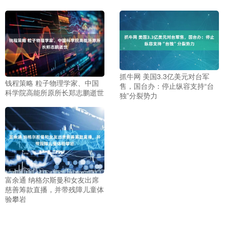
抓牛网 美国3.3亿美元对台军
钱程策略 粒子物理学家、中国
售，国台办：停止纵容支持“台
科学院高能所原所长郑志鹏逝世
独”分裂势力
富余通 纳格尔斯曼和女友出席
慈善筹款直播，并带残障儿童体
验攀岩