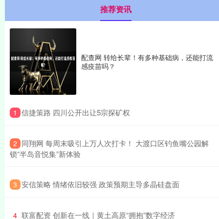
推荐资讯
配查网 转给长辈！有多种基础病，还能打流
感疫苗吗？
​信捷策路 四川公开出让5宗探矿权
1
​同翔网 每周末吸引上万人次打卡！ 大渡口区钓鱼嘴公园解
2
锁“半岛音悦集”新体验
​安信策略 情绪依旧较强 政策预期主导多晶硅盘面
3
​联富配资 创新在一线｜黄土高原“拥抱”数字经济
4