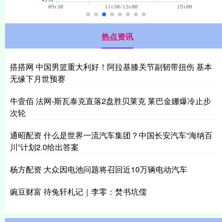
热点资讯
搭搭网 中国男篮重大利好！阿拉基膝关节副韧带扭伤 基本
无缘下月世预赛
牛壹佰 法网-斯瓦泰克直落2盘胜贝莱克 莱巴金娜爆冷止步
次轮
通昭配资 什么是世界一流汽车集团？中国长安汽车“海纳百
川”计划2.0给出答案
杨方配资 大众因电池问题将召回近10万辆电动汽车
豌豆财富 待兔轩札记｜李零：焚书坑儒